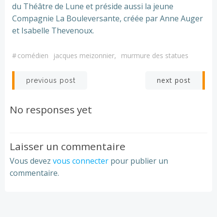
du Théâtre de Lune et préside aussi la jeune
Compagnie La Bouleversante, créée par Anne Auger
et Isabelle Thevenoux.
#
comédien
jacques meizonnier,
murmure des statues
Post
Post
next post
previous post
navigation
navigation
No responses yet
Laisser un commentaire
Vous devez
vous connecter
pour publier un
commentaire.