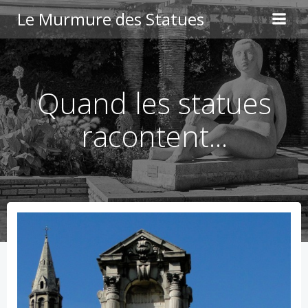
Aller
Le Murmure des Statues
au
contenu
Quand les statues
racontent...