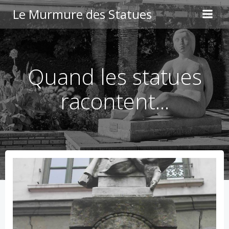
Aller
Le Murmure des Statues
au
contenu
Quand les statues
racontent...